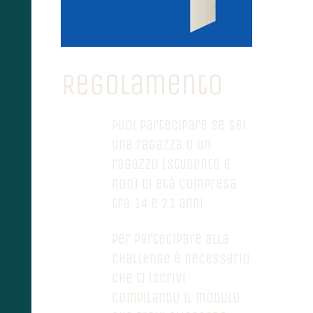
Regolamento
Puoi partecipare se sei
una ragazza o un
ragazzo (studente e
non) di età compresa
tra 14 e 21 anni
Per partecipare alla
challenge è necessario
che ti iscrivi
compilando il modulo