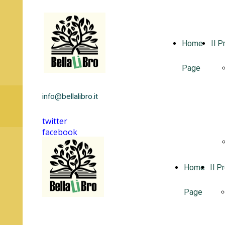
Home
Il P
Page
info@bellalibro.it
twitter
facebook
instagram
linkedin
youtube
Home
Il P
Page