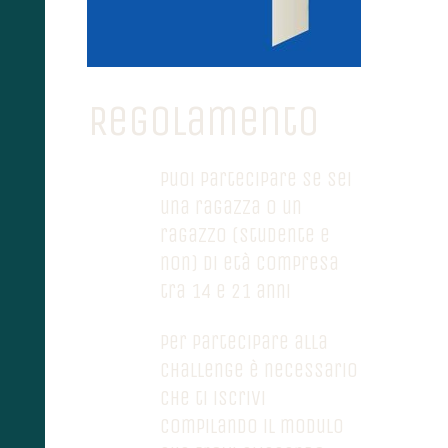
Regolamento
Puoi partecipare se sei
una ragazza o un
ragazzo (studente e
non) di età compresa
tra 14 e 21 anni
Per partecipare alla
challenge è necessario
che ti iscrivi
compilando il modulo